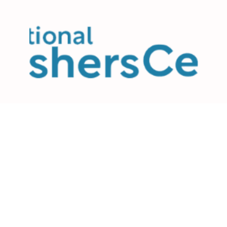
Username
Nama Depan
Nama Belakang