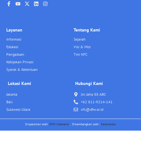
Layanan
Tentang Kami
Informasi
Sejarah
Edukasi
Visi & Misi
Pengaduan
Tim NFC
Kebijakan Privasi
Syarat & Ketentuan
Lokasi Kami
Hubungi Kami
Jakarta
Jln Jaha 88 ABC
Bali
+62 811-9214-141
Sulawesi Utara
nfc@dfw.or.id
Diopersikan oleh:
DFW Indonesia
, Dikembangkan oleh :
Kelanaloka