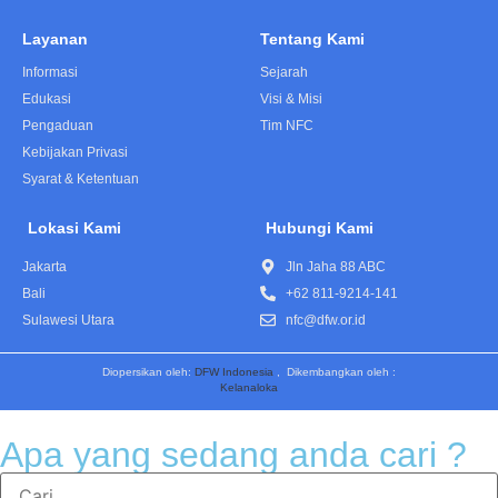
Layanan
Tentang Kami
Informasi
Sejarah
Edukasi
Visi & Misi
Pengaduan
Tim NFC
Kebijakan Privasi
Syarat & Ketentuan
Lokasi Kami
Hubungi Kami
Jakarta
Jln Jaha 88 ABC
Bali
+62 811-9214-141
Sulawesi Utara
nfc@dfw.or.id
Diopersikan oleh:
DFW Indonesia
, Dikembangkan oleh :
Kelanaloka
Apa yang sedang anda cari ?